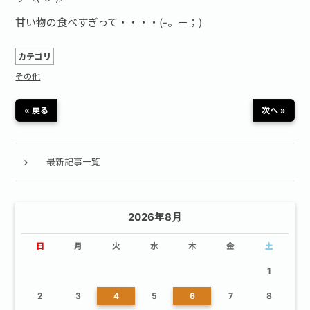
甘い物の食べすぎって・・・・(-。－；)
カテゴリ
その他
« 戻る
次へ »
最新記事一覧
2026年8月
日
月
火
水
木
金
土
1
2
3
4
5
6
7
8