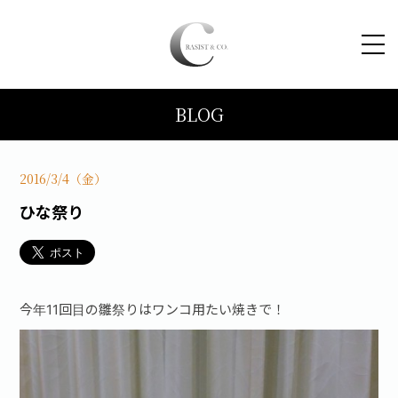
BLOG
HOME
コンセプト
2016/3/4（金）
ひな祭り
トピックス
施工事例
今年11回目の雛祭りはワンコ用たい焼きで！
ブログ
会社案内