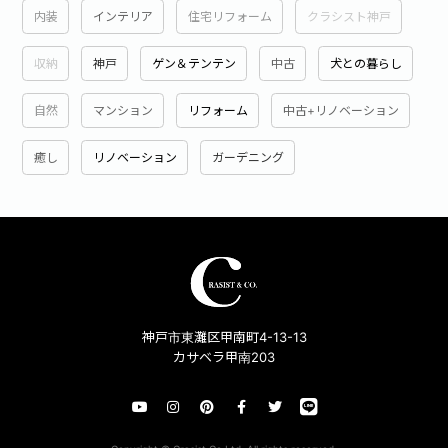
内装
インテリア
住宅リフォーム
クラシスト神戸
収納
神戸
ゲン＆テンテン
中古
犬との暮らし
自然
マンション
リフォーム
中古+リノベーション
癒し
リノベーション
ガーデニング
神戸市東灘区甲南町4-13-13
カサベラ甲南203