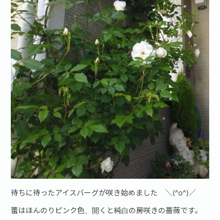
お問い合わせ·資料請求
待ちに待ったアイスバーグが咲き始めました ＼(^o^)／
蕾はほんのりピンク色、開くと純白の房咲きの薔薇です。