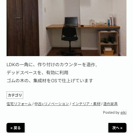
お問い合わせ·資料請求
LDKの一角に、作り付けのカウンターを造作。
デッドスペースを、有効に利用
ゴムの木の、集成材をOSで仕上げています
カテゴリ
住宅リフォーム
/
中古+リノベーション
/
インテリア・素材
/
造作家具
Posted by
eiki
« 戻る
次へ »