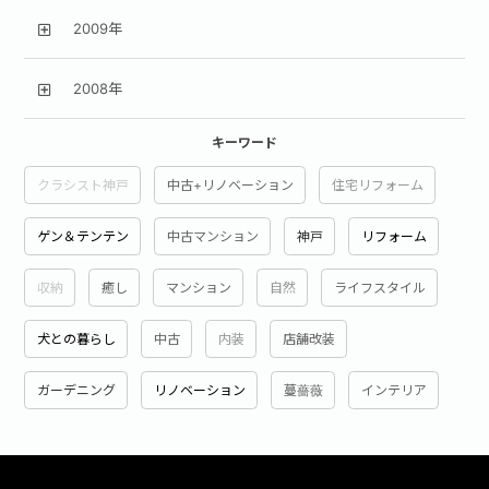
2009年
2008年
キーワード
クラシスト神戸
中古+リノベーション
住宅リフォーム
ゲン＆テンテン
中古マンション
神戸
リフォーム
収納
癒し
マンション
自然
ライフスタイル
犬との暮らし
中古
内装
店舗改装
ガーデニング
リノベーション
蔓薔薇
インテリア