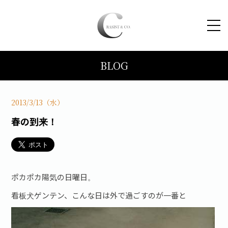
BLOG
HOME
コンセプト
2013/3/13（水）
春の到来！
トピックス
施工事例
ポカポカ陽気の日曜日。
ブログ
看板犬ゲンテン、こんな日は外で過ごすのが一番と
会社案内