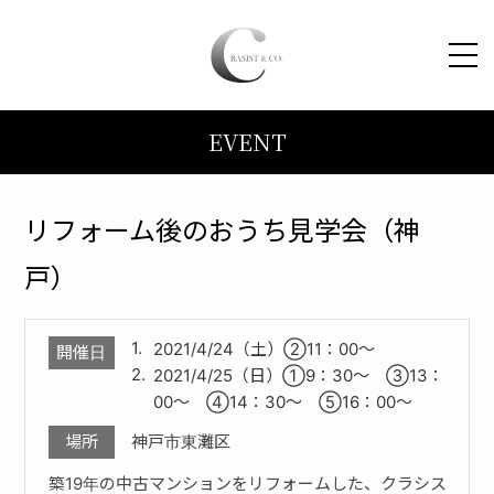
EVENT
HOME
コンセプト
リフォーム後のおうち見学会（神
戸）
トピックス
2021/4/24（土）
②11：00～
施工事例
開催日
2021/4/25（日）
①9：30～ ③13：
00～ ④14：30～ ⑤16：00～
ブログ
場所
神戸市東灘区
築19年の中古マンションをリフォームした、クラシス
会社案内