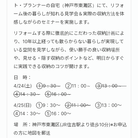
ト・プランナーの自宅（神戸市東灘区）にて、リフォ
ーム後の暮らしが知れる見学会＆実際の収納方法を体
お問い合わせ·資料請求
感しながらのセミナーを実施します。
リフォームする際に徹底的にこだわった収納計画によ
り、10年以上経っても散らからない暮らしが実現して
いる空間を見学しながら、使い勝手の良い収納場所
や、見せる・隠す収納のポイントなど、明日からすぐ
に実践できる収納のコツが聞けます。
日 時：
4/24(土)
①9：30～
②11：00～
③13：00～
④14：30～
⑤16：00～
4/25(日) ①9：30～
②11：00～
③13：00～
④14：30～ ⑤16：00～
場 所：神戸市東灘区(JR住吉駅より徒歩10分)※お申込
の方に地図を郵送