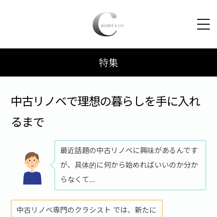
特集
HOME
コンセプト
中古リノベで理想の暮らしを手に入れ
るまで
トピックス
最近話題の中古リノベに興味があるんです
施工事例
が、具体的に何から始めればいいのか分か
らなくて…
ブログ
中古リノベ専門のクラシスト では、新たに
会社案内