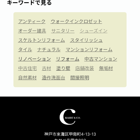
キーワードで見る
アンティーク
ウォークインクロゼット
オーダー建具
サニタリー
シューズイン
スケルトンリフォーム
スタイリッシュ
タイル
ナチュラル
マンションリフォーム
リノベーション
リフォーム
中古マンション
中古住宅
古材
塗り壁
店舗改装
無垢材
自然素材
造作洗面台
間接照明
神戸市東灘区甲南町4-13-13