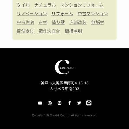
タイル
ナチュラル
マンションリフォーム
リノベーション
リフォーム
中古マンション
中古住宅
古材
塗り壁
店舗改装
無垢材
自然素材
造作洗面台
間接照明
神戸市東灘区甲南町4-13-13
カサベラ甲南203
Copyright © Crasist Co Ltd. All rights reserved.