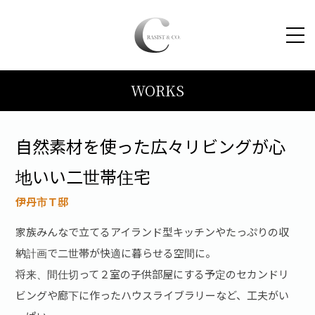
WORKS
HOME
コンセプト
自然素材を使った広々リビングが心
地いい二世帯住宅
トピックス
伊丹市Ｔ邸
施工事例
家族みんなで立てるアイランド型キッチンやたっぷりの収
納計画で二世帯が快適に暮らせる空間に。
ブログ
将来、間仕切って２室の子供部屋にする予定のセカンドリ
ビングや廊下に作ったハウスライブラリーなど、工夫がい
会社案内