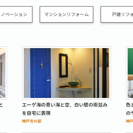
リノベーション
マンションリフォーム
戸建リフ
と
エーゲ海の青い海と空、白い壁の街並み
色
を自宅に表現
の
神戸市Ｈ邸
神