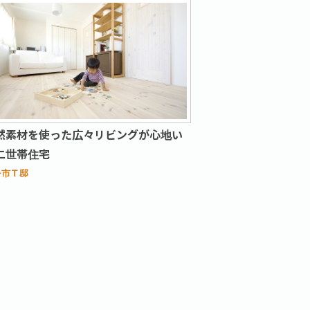
然素材を使った広々リビングが心地い
二世帯住宅
丹市Ｔ邸