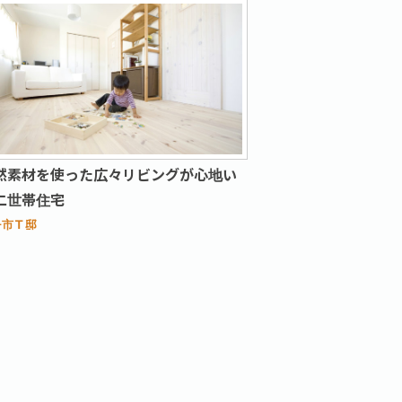
然素材を使った広々リビングが心地い
二世帯住宅
丹市Ｔ邸