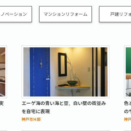
リノベーション
マンションリフォーム
戸建リフ
実
エーゲ海の青い海と空、白い壁の街並み
色
を自宅に表現
の
神戸市Ｈ邸
神