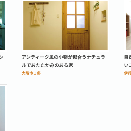
ン
アンティーク風の小物が似合うナチュラ
自
ルであたたかみのある家
い
大阪市Ｉ邸
伊