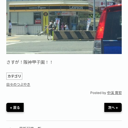
お問い合わせ·資料請求
さすが！阪神甲子園！！
カテゴリ
日々のつぶやき
Posted by
中渓 育宏
« 戻る
次へ »