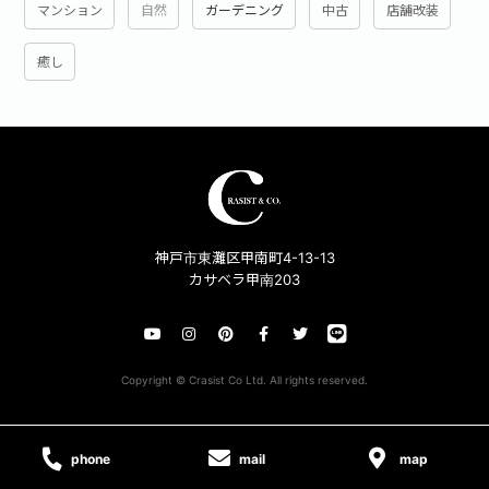
マンション
自然
ガーデニング
中古
店舗改装
癒し
神戸市東灘区甲南町4-13-13
カサベラ甲南203
Copyright © Crasist Co Ltd. All rights reserved.
phone
mail
map