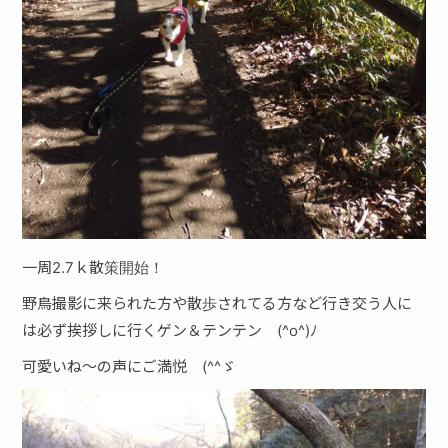
一周2.7ｋ散策開始！
野鳥撮影に来られた方や散歩されてる方など行き交う人に
は必ず挨拶しに行くゲン＆テンテン (^o^)ﾉ
可愛いね～の声にご満悦 (^^ゞ