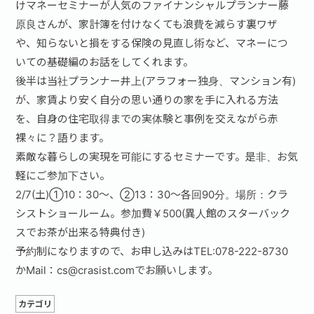
けマネーセミナーが人気のファイナンシャルプランナー藤
原良さんが、家計簿を付けなくても浪費を減らす裏ワザ
や、知らないと損をする保険の見直し術など、マネーにつ
いての基礎編のお話をしてくれます。
後半は当社プランナー井上(アラフォー独身、マンション有)
が、家賃より安く自分の思い通りの家を手に入れる方法
を、自身の住宅取得までの実体験と事例を交えながら赤
裸々に？語ります。
素敵な暮らしの実現を可能にするセミナーです。是非、お気
軽にご参加下さい。
2/7(土)①10：30～、②13：30～各回90分。場所：クラ
シストショールーム。参加費￥500(異人館のスターバック
スでお茶が出来る特典付き)
予約制になりますので、お申し込みはTEL:078-222-8730
かMail：cs@crasist.comでお願いします。
カテゴリ