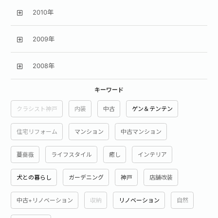
2010年
2009年
2008年
キーワード
クラシスト神戸
内装
中古
ゲン＆テンテン
住宅リフォーム
マンション
中古マンション
蔓薔薇
ライフスタイル
癒し
インテリア
犬との暮らし
ガーデニング
神戸
店舗改装
中古+リノベーション
収納
リノベーション
自然