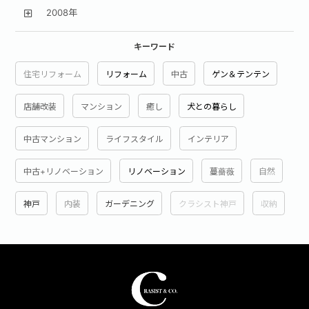
2008年
キーワード
住宅リフォーム
リフォーム
中古
ゲン＆テンテン
店舗改装
マンション
癒し
犬との暮らし
中古マンション
ライフスタイル
インテリア
中古+リノベーション
リノベーション
蔓薔薇
自然
神戸
内装
ガーデニング
クラシスト神戸
収納