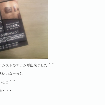
ラシストのチラシが出来ました＾＾
らいいなーっと
いこう＾＾
た・・・