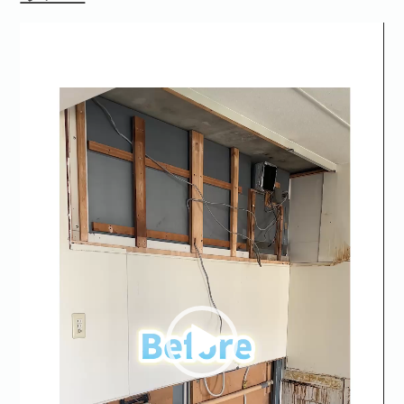
動
画
プ
レ
ー
ヤ
ー