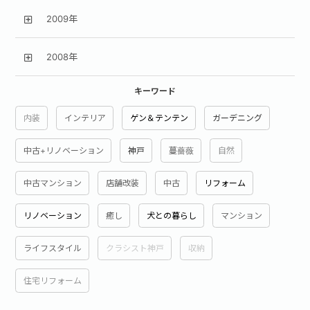
2009年
2008年
キーワード
内装
インテリア
ゲン＆テンテン
ガーデニング
中古+リノベーション
神戸
蔓薔薇
自然
中古マンション
店舗改装
中古
リフォーム
リノベーション
癒し
犬との暮らし
マンション
ライフスタイル
クラシスト神戸
収納
住宅リフォーム