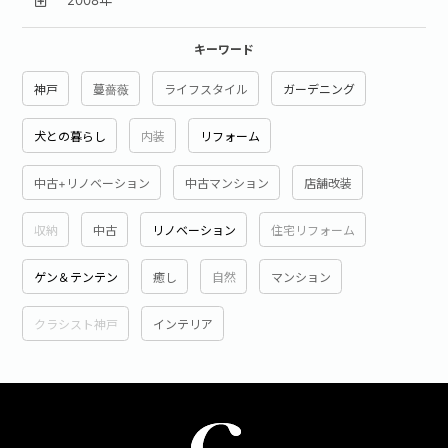
2008年
キーワード
神戸
蔓薔薇
ライフスタイル
ガーデニング
犬との暮らし
内装
リフォーム
中古+リノベーション
中古マンション
店舗改装
収納
中古
リノベーション
住宅リフォーム
ゲン＆テンテン
癒し
自然
マンション
クラシスト神戸
インテリア