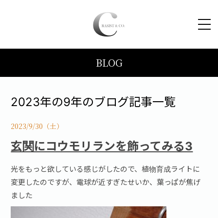
BLOG
HOME
コンセプト
2023年の9年のブログ記事一覧
トピックス
2023/9/30（土）
玄関にコウモリランを飾ってみる3
施工事例
光をもっと欲している感じがしたので、植物育成ライトに
変更したのですが、電球が近すぎたせいか、葉っぱが焦げ
ブログ
ました
会社案内