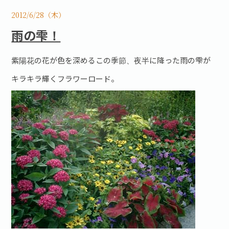
2012/6/28（木）
雨の雫！
紫陽花の花が色を深めるこの季節、夜半に降った雨の雫が
キラキラ輝くフラワーロード。