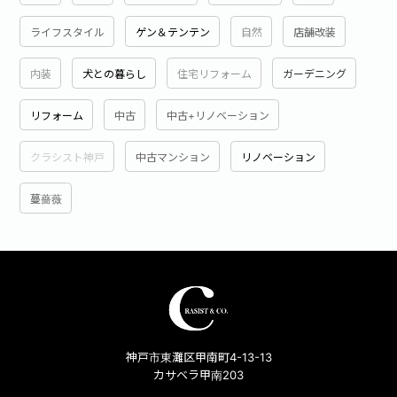
ライフスタイル
ゲン＆テンテン
自然
店舗改装
内装
犬との暮らし
住宅リフォーム
ガーデニング
リフォーム
中古
中古+リノベーション
クラシスト神戸
中古マンション
リノベーション
蔓薔薇
神戸市東灘区甲南町4-13-13
カサベラ甲南203