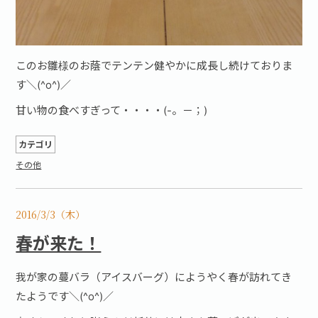
このお雛様のお蔭でテンテン健やかに成長し続けておりま
す＼(^o^)／
甘い物の食べすぎって・・・・(-。－；)
カテゴリ
その他
2016/3/3（木）
春が来た！
我が家の蔓バラ（アイスバーグ）にようやく春が訪れてき
たようです＼(^o^)／