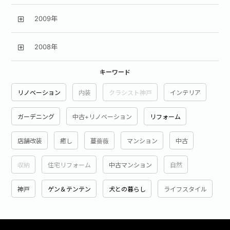
2009年
2008年
キーワード
リノベーション
内装
クラシスト神戸
インテリア
ガーデニング
中古+リノベーション
リフォーム
店舗改装
癒し
蔓薔薇
マンション
中古
収納
住宅リフォーム
中古マンション
自然
神戸
ゲン＆テンテン
犬との暮らし
ライフスタイル