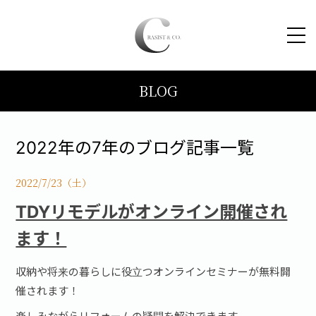
BLOG
HOME
コンセプト
2022年の7年のブログ記事一覧
トピックス
2022/7/23（土）
TDYリモデルがオンライン開催され
施工事例
ます！
ブログ
収納や将来の暮らしに役立つオンラインセミナーが無料開
催されます！
会社案内