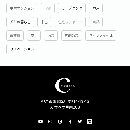
中古マンション
収納
ガーデニング
神戸
犬との暮らし
中古
住宅リフォーム
自然
蔓薔薇
癒し
内装
店舗改装
ライフスタイル
リノベーション
神戸市東灘区甲南町4-13-13
カサベラ甲南203