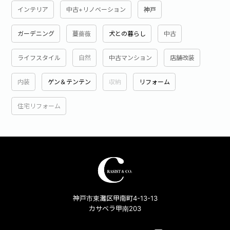
インテリア
中古+リノベーション
神戸
ガーデニング
蔓薔薇
犬との暮らし
中古
ライフスタイル
自然
中古マンション
店舗改装
内装
ゲン＆テンテン
収納
リフォーム
住宅リフォーム
神戸市東灘区甲南町4-13-13
カサベラ甲南203