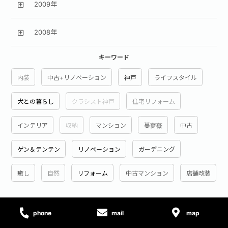
2009年
2008年
キーワード
内装
中古+リノベーション
神戸
ライフスタイル
犬との暮らし
クラシスト神戸
住宅リフォーム
インテリア
収納
マンション
蔓薔薇
中古
ゲン＆テンテン
リノベーション
ガーデニング
癒し
自然
リフォーム
中古マンション
店舗改装
phone
mail
map