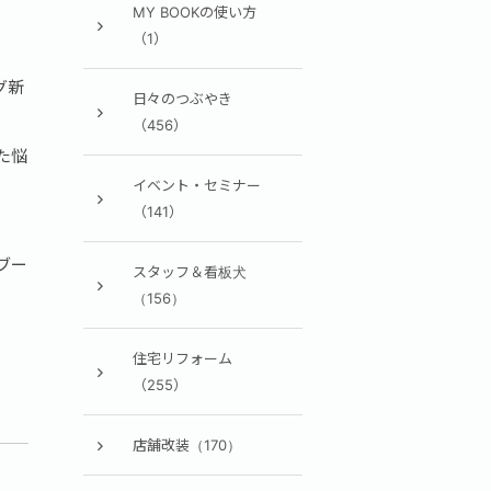
MY BOOKの使い方
（1）
グ新
日々のつぶやき
（456）
た悩
イベント・セミナー
（141）
ブー
スタッフ＆看板犬
（156）
住宅リフォーム
（255）
店舗改装（170）