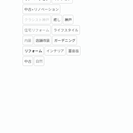
中古+リノベーション
クラシスト神戸
癒し
神戸
住宅リフォーム
ライフスタイル
内装
店舗改装
ガーデニング
リフォーム
インテリア
蔓薔薇
中古
自然