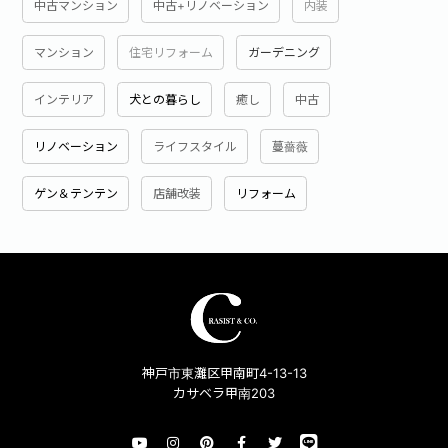
中古マンション
中古+リノベーション
内装
マンション
住宅リフォーム
ガーデニング
インテリア
犬との暮らし
癒し
中古
リノベーション
ライフスタイル
蔓薔薇
ゲン＆テンテン
店舗改装
リフォーム
神戸市東灘区甲南町4-13-13
カサベラ甲南203