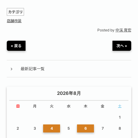
カテゴリ
店舗改装
Posted by
中渓 育宏
« 戻る
次へ »
最新記事一覧
2026年8月
日
月
火
水
木
金
土
1
2
3
4
5
6
7
8