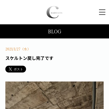
BLOG
HOME
コンセプト
2021/1/27（水）
スケルトン戻し完了です
トピックス
施工事例
ブログ
会社案内