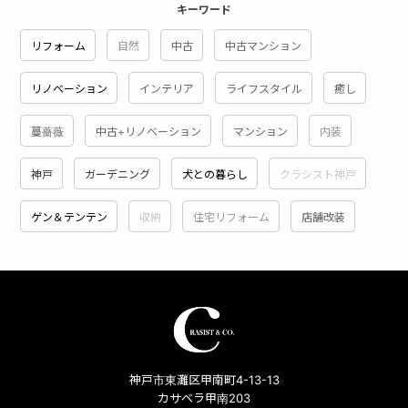
キーワード
リフォーム
自然
中古
中古マンション
リノベーション
インテリア
ライフスタイル
癒し
蔓薔薇
中古+リノベーション
マンション
内装
神戸
ガーデニング
犬との暮らし
クラシスト神戸
ゲン＆テンテン
収納
住宅リフォーム
店舗改装
神戸市東灘区甲南町4-13-13
カサベラ甲南203