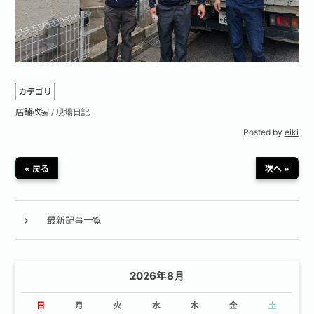
カテゴリ
店舗改装
/
現場日記
Posted by
eiki
« 戻る
次へ »
最新記事一覧
2026年8月
日
月
火
水
木
金
土