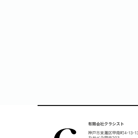
有限会社クラシスト
神戸市東灘区甲南町4-13-1
カサベラ甲南203