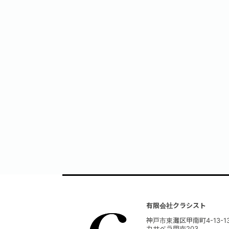
有限会社クラシスト
神戸市東灘区甲南町4-13-1
カサベラ甲南203