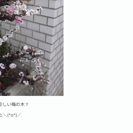
珍しい梅の木？
(^o^)／