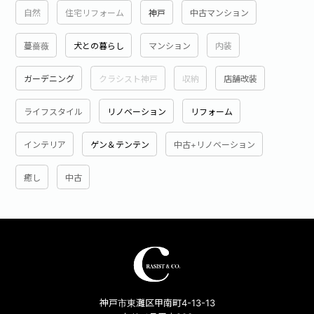
自然
住宅リフォーム
神戸
中古マンション
蔓薔薇
犬との暮らし
マンション
内装
ガーデニング
クラシスト神戸
収納
店舗改装
ライフスタイル
リノベーション
リフォーム
インテリア
ゲン＆テンテン
中古+リノベーション
癒し
中古
神戸市東灘区甲南町4-13-13