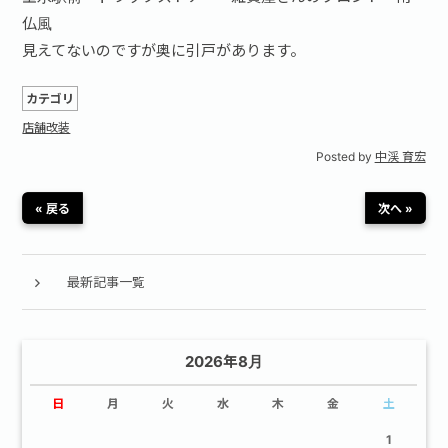
仏風
見えてないのですが奥に引戸があります。
カテゴリ
店舗改装
Posted by
中渓 育宏
« 戻る
次へ »
最新記事一覧
2026年8月
日
月
火
水
木
金
土
1