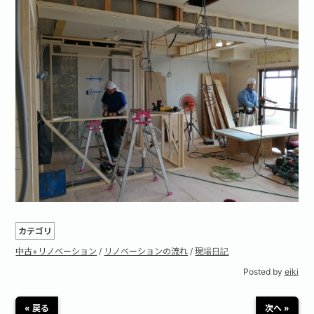
お問い合わせ·資料請求
カテゴリ
中古+リノベーション
/
リノベーションの流れ
/
現場日記
Posted by
eiki
« 戻る
次へ »