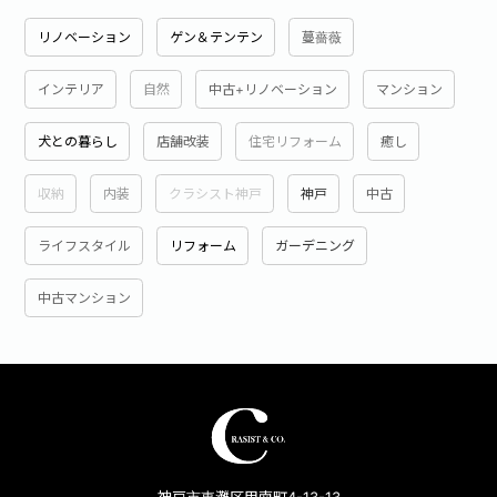
リノベーション
ゲン＆テンテン
蔓薔薇
インテリア
自然
中古+リノベーション
マンション
犬との暮らし
店舗改装
住宅リフォーム
癒し
収納
内装
クラシスト神戸
神戸
中古
ライフスタイル
リフォーム
ガーデニング
中古マンション
神戸市東灘区甲南町4-13-13