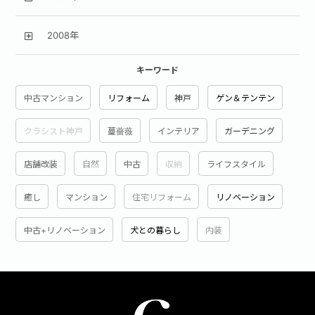
2008年
キーワード
中古マンション
リフォーム
神戸
ゲン＆テンテン
クラシスト神戸
蔓薔薇
インテリア
ガーデニング
店舗改装
自然
中古
収納
ライフスタイル
癒し
マンション
住宅リフォーム
リノベーション
中古+リノベーション
犬との暮らし
内装