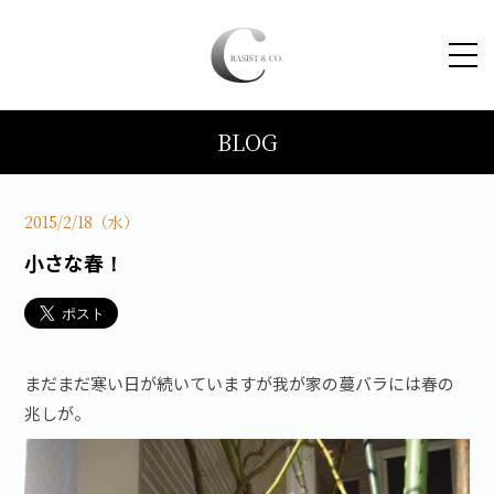
BLOG
HOME
コンセプト
2015/2/18（水）
小さな春！
トピックス
施工事例
まだまだ寒い日が続いていますが我が家の蔓バラには春の
兆しが。
ブログ
会社案内