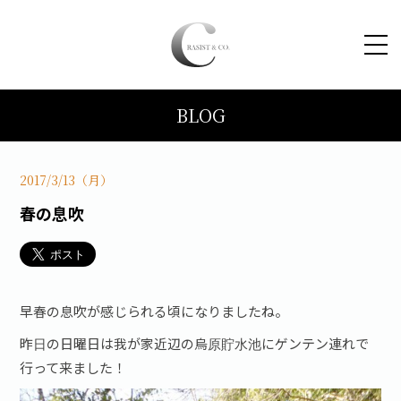
BLOG
HOME
コンセプト
2017/3/13（月）
春の息吹
トピックス
施工事例
早春の息吹が感じられる頃になりましたね。
ブログ
昨日の日曜日は我が家近辺の烏原貯水池にゲンテン連れで
行って来ました！
会社案内