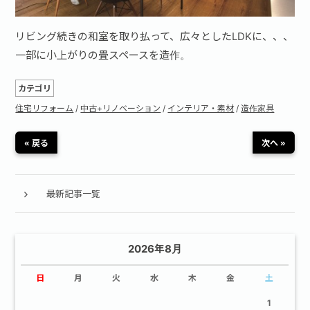
リビング続きの和室を取り払って、広々としたLDKに、、、
一部に小上がりの畳スペースを造作。
カテゴリ
住宅リフォーム
/
中古+リノベーション
/
インテリア・素材
/
造作家具
« 戻る
次へ »
最新記事一覧
2026年8月
日
月
火
水
木
金
土
1