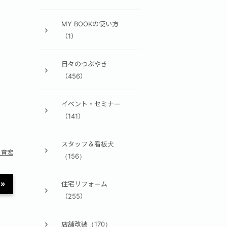
MY BOOKの使い方
（1）
日々のつぶやき
（456）
イベント・セミナー
（141）
スタッフ＆看板犬
 育宏
（156）
»
住宅リフォーム
（255）
店舗改装（170）