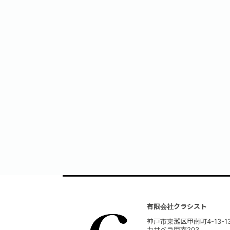
有限会社クラシスト
神戸市東灘区甲南町4-13-1
カサベラ甲南203