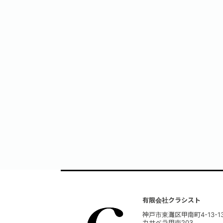
有限会社クラシスト
神戸市東灘区甲南町4-13-1
カサベラ甲南203