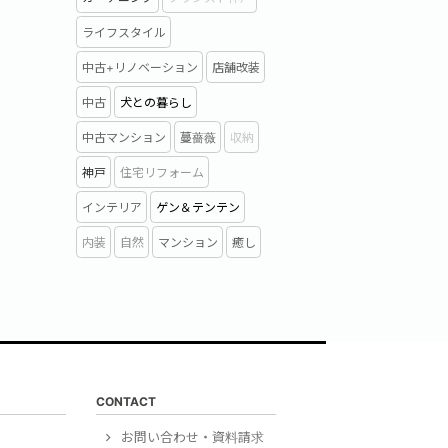
ライフスタイル
中古+リノベーション
店舗改装
中古
犬との暮らし
中古マンション
蔓薔薇
収納
神戸
住宅リフォーム
インテリア
ゲン＆テンテン
内装
自然
マンション
癒し
CONTACT
）
お問い合わせ・資料請求