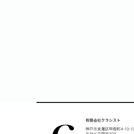
有限会社クラシスト
神戸市東灘区甲南町4-13-1
カサベラ甲南203