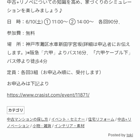
中古+リノベについての知識を高め、家づくりのシミュレー
ションを楽しみましょう♪
日 時：6/10(土) ① 11:00〜 ② 14:00〜 各回90分、
参加費：無料
場 所：神戸市灘区水車新田字宮坂(詳細は申込者にお伝え
します。)※阪急「六甲」よりバス16分、「六甲ケーブル下」
バス停より徒歩4分
定員：各回3組（お申込み順に、受付します）
お申込みは下記より
https://www.crasist.com/event/11871/
カテゴリ
中古マンションの探し方
/
イベント・セミナー
/
住宅リフォーム
/
中古+リ
ノベーション
/
小物・雑貨
/
インテリア・素材
Posted by
toki