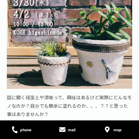
話に聞く珪藻土や漆喰って、興味はあるけど実際にどんなモ
ノなのか？自分でも簡単に塗れるのか、、、？？と思った
事はありませんか？
そんな、あなたの声に応えるワークシヨップイベント“スイ
phone
mail
map
ス漆喰を使ったオリジナルのプランター作り&自然素材セミ