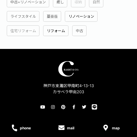
中古+リノベーション
癒し
収納
自然
ライフスタイル
蔓薔薇
リノベーション
住宅リフォーム
リフォーム
中古
神戸市東灘区甲南町4-13-13
カサベラ甲南203
Copyright © Crasist Co Ltd. All rights reserved.
phone
mail
map