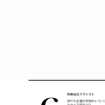
有限会社クラシスト
神戸市東灘区甲南町4-13-1
カサベラ甲南203