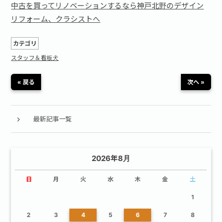
中古を買ってリノベーションするなら神戸北野のデザイン
リフォーム、クラシストへ
カテゴリ
スタッフ＆看板犬
« 戻る
次へ »
最新記事一覧
2026年8月
日
月
火
水
木
金
土
1
2
3
4
5
6
7
8