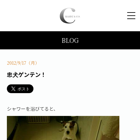
BLOG
HOME
コンセプト
2012/9/17（月）
忠犬ゲンテン！
トピックス
施工事例
シャワーを浴びてると、
ブログ
会社案内