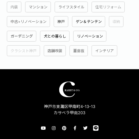
内装
マンション
ライフスタイル
住宅リフォーム
中古+リノベーション
神戸
ゲン＆テンテン
収納
ガーデニング
犬との暮らし
リノベーション
クラシスト神戸
店舗改装
蔓薔薇
インテリア
神戸市東灘区甲南町4-13-13
カサベラ甲南203