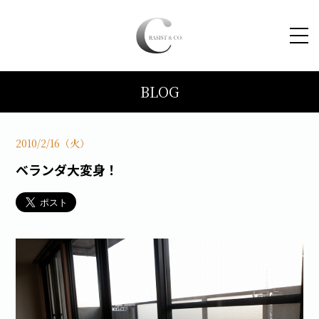
BLOG
HOME
コンセプト
2010/2/16（火）
ベランダ大変身！
トピックス
施工事例
ブログ
会社案内